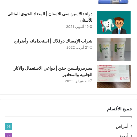
دواء دالاسين سي للاسنان | المضاد الحيوي المثالي
للأسنان
19 أكتوبر، 2021
شراب الإمساك دوفلاك | استخداماته وأضراره
21 أبريل، 2022
سيريبروليسين حقن | دواعي الاستعمال والآثار
الجانبية والمحاذير
20 فبراير، 2023
جميع الأقسام
أمراض
95
أدوية
84