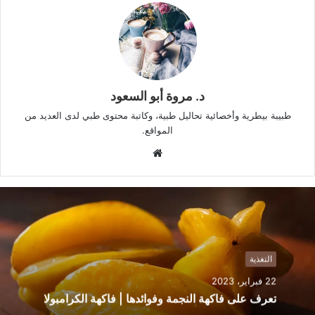
د. مروة أبو السعود
طبيبة بيطرية وأخصائية تحاليل طبية، وكاتبة محتوى طبي لدى العديد من
المواقع.
م
و
ق
ع
ا
ل
و
التغذية
ي
22 فبراير، 2023
ب
تعرف على فاكهة النجمة وفوائدها | فاكهة الكرامبولا