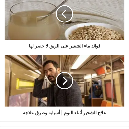
ا
ل
إ
ل
ك
ت
ر
و
فوائد ماء الشعير على الريق لا حصر لها
ن
ي
علاج الشخير أثناء النوم | أسبابه وطرق علاجه