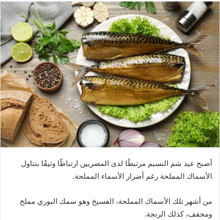
ل
ب
ر
ي
د
ا
إ
ل
ك
ت
ر
و
ن
ي
أصبح عيد شم النسيم مرتبطًا لدى المصريين ارتباطًا وثيقًا بتناول
ا
الأسماك المملحة رغم أضرار الأسماء المملحة.
من أشهر تلك الأسماك المملحة، الفسيخ وهو سمك البوري مملح
ومجفف، كذلك الرنجة.