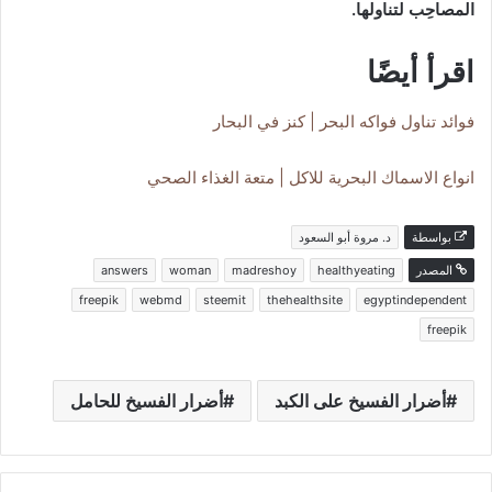
المصاحِب لتناولها.
اقرأ أيضًا
فوائد تناول فواكه البحر | كنز في البحار
انواع الاسماك البحرية للاكل | متعة الغذاء الصحي
بواسطة
د. مروة أبو السعود
المصدر
healthyeating
madreshoy
woman
answers
freepik
webmd
steemit
thehealthsite
egyptindependent
freepik
أضرار الفسيخ على الكبد
أضرار الفسيخ للحامل