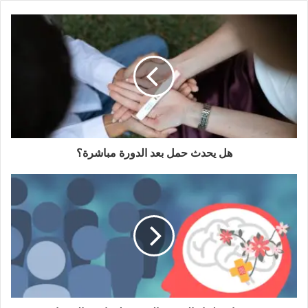
ي
د
ك
ا
ل
إ
ل
ك
ت
ر
و
هل يحدث حمل بعد الدورة مباشرة؟
ن
ي