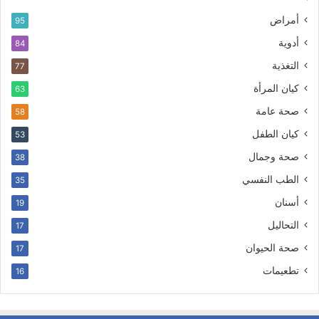
أمراض
95
أدوية
84
التغذية
77
كيان المرأة
63
صحة عامة
58
كيان الطفل
53
صحة وجمال
38
الطب النفسي
35
أسنان
19
التحاليل
17
صحة الحيوان
17
تطعيمات
16