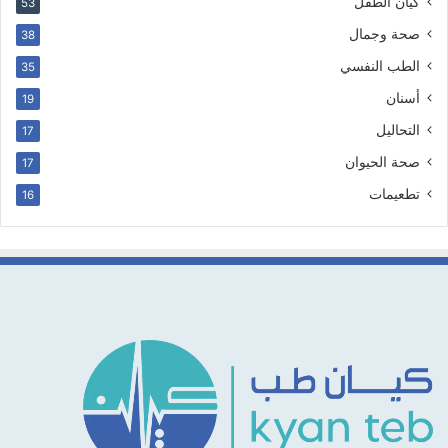
كيان الطفل
53
صحة وجمال
38
الطب النفسي
35
أسنان
19
التحاليل
17
صحة الحيوان
17
تطعيمات
16