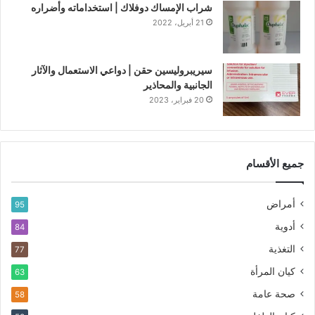
شراب الإمساك دوفلاك | استخداماته وأضراره
21 أبريل، 2022
سيريبروليسين حقن | دواعي الاستعمال والآثار
الجانبية والمحاذير
20 فبراير، 2023
جميع الأقسام
أمراض
95
أدوية
84
التغذية
77
كيان المرأة
63
صحة عامة
58