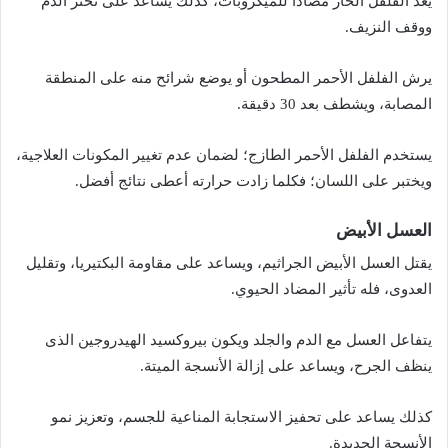
يعد الفلفل الحار مضادًا للميكروبات، كذلك يساعد على تخثر الدم
ووقف النزيف.
يرش الفلفل الأحمر المطحون أو يوضع شرائح منه على المنطقة
المصابة، ويشطف بعد 30 دقيقة.
يستخدم الفلفل الأحمر الطازج؛ لضمان عدم تغيير المكونات العلاجية،
ويختبر على اللسان؛ فكلما زادت حرارته أعطى نتائج أفضل.
العسل الأبيض
يقتل العسل الأبيض الجراثيم، ويساعد على مقاومة البكتيريا، وتقليل
العدوى، فله تأثير المضاد الحيوي.
يتفاعل العسل مع الدم والجلد ويكون بيروكسيد الهيدروجين الذى
ينظف الجرح، ويساعد على إزالة الأنسجة الميتة.
كذلك يساعد على تحفيز الاستجابة المناعية للجسم، وتعزيز نمو
الأنسجة الجديدة.