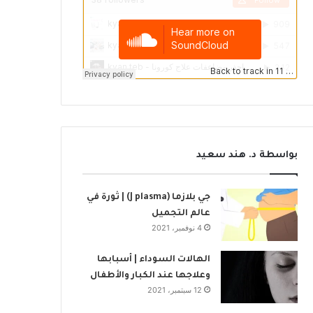
بواسطة د. هند سعيد
جي بلازما (J plasma) | ثورة في
عالم التجميل
4 نوفمبر، 2021
الهالات السوداء | أسبابها
وعلاجها عند الكبار والأطفال
12 سبتمبر، 2021