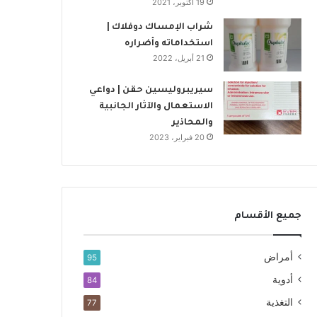
19 أكتوبر، 2021
شراب الإمساك دوفلاك |
استخداماته وأضراره
21 أبريل، 2022
سيريبروليسين حقن | دواعي
الاستعمال والآثار الجانبية
والمحاذير
20 فبراير، 2023
جميع الأقسام
أمراض
95
أدوية
84
التغذية
77