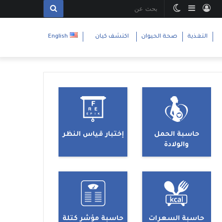
تسجيل
إضافة
الوضع
بحث
الدخول
عمود
المظلم
عن
التغذية
صحة الحيوان
اكتشف كيان
English
جانبي
حاسبة الحمل
إختبار قياس النظر
والولادة
حاسبة السعرات
حاسبة مؤشر كتلة