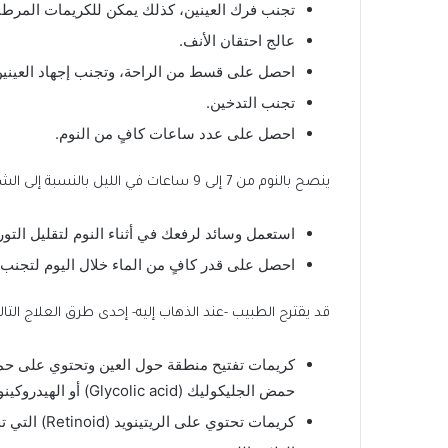
تجنب فرك العينين، كذلك يمكن للكريمات المرطب
عالج احتقان الأنف.
احصل على قسط من الراحة، وتجنب إجهاد العينين
تجنب التدخين.
احصل على عدد ساعات كافٍ من النوم.
ينصح بالنوم من 7 إلى 9 ساعات في الليل بالنسبة إلى الشخص البالغ، ويحتاج الأطفال والمراهقون إلى عدد ساعات أكثر.
استعمل وسائد لرفعك في أثناء النوم لتقليل التور
احصل على قدر كافٍ من الماء خلال اليوم لتجنب
قد يقترح الطبيب -عند الذهاب إليه- إحدى طرق العلاج التالي
حمض الجليكوليك (Glycolic acid) أو الهيدروكينون (Hydroquinone).
كريمات تحتوي على الريتينويد (Retinoid) التي تحفز إفراز الكولاجين.