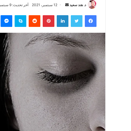
د. هند سعيد
أ
12 سبتمبر، 2021
آخر تحديث: 9 سبتمبر، 2021
ر
فيسبوك
تويتر
لينكدإن
بينتيريست
‏Reddit
سكايب
ما
س
ل
ب
ر
ي
د
ا
إ
ل
ك
ت
ر
و
ن
ي
ا