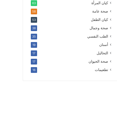
كيان المرأة
63
صحة عامة
58
كيان الطفل
53
صحة وجمال
38
الطب النفسي
35
أسنان
19
التحاليل
17
صحة الحيوان
17
تطعيمات
16