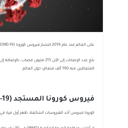
عانى العالم منذ عام 2019 انتشار فيروس كورونا (COVID-19) وتحوره إلى سلالات جديدة؛ إذ انتشر في 220 دولة حول العالم.
المتعافين منه 190 ألف متعافٍ حول العالم.
فيروس كورونا المستجد (Covid-19)
كورونا فيروس أحد الفيروسات الشائعة، ظهر أول مرة في مدين