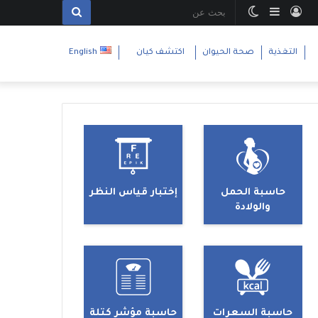
تسجيل
إضافة
الوضع
بحث
الدخول
عمود
المظلم
عن
التغذية
صحة الحيوان
اكتشف كيان
English
جانبي
حاسبة الحمل
إختبار قياس النظر
والولادة
حاسبة السعرات
حاسبة مؤشر كتلة