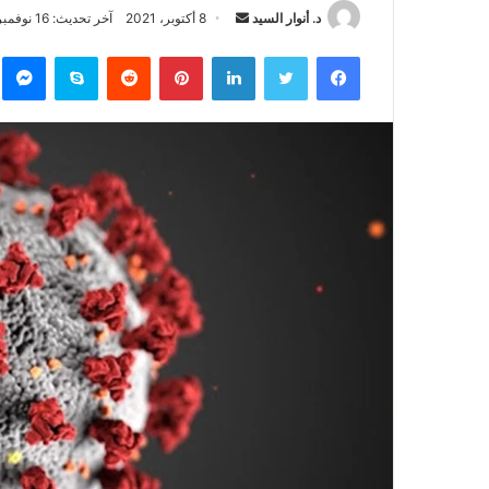
د. أنوار السيد
أ
8 أكتوبر، 2021
آخر تحديث: 16 نوفمبر، 2021
ر
فيسبوك
تويتر
لينكدإن
بينتيريست
‏Reddit
سكايب
ما
س
ل
ب
ر
ي
د
ا
إ
ل
ك
ت
ر
و
ن
ي
ا