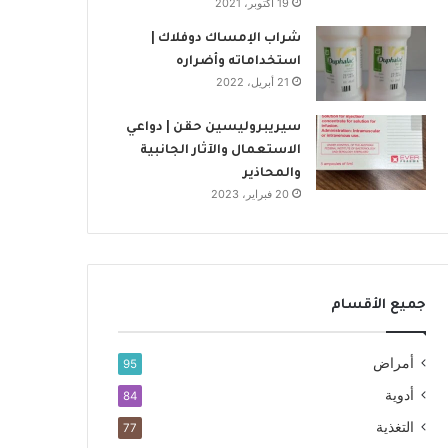
19 أكتوبر، 2021
شراب الإمساك دوفلاك |
استخداماته وأضراره
21 أبريل، 2022
سيريبروليسين حقن | دواعي
الاستعمال والآثار الجانبية
والمحاذير
20 فبراير، 2023
جميع الأقسام
أمراض
95
أدوية
84
التغذية
77