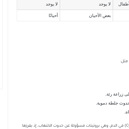
لأطفال
لا يوجد
لا يوجد
بعض الأحيان
أحيانًا
مثل:
ى زراعة رئة.
حدوث جلطة دموية.
كذلك تحدث المضاعفات نتيجة لإفراز السيتوكين (Cytokine) في الدم، وهي بروتينات مسؤولة عن حدوث الالتهاب، إذ يفرزها