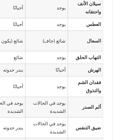
سيلان الأنف
يوجد
أحيانًا
واحتقانه
العطس
يوجد
أحيانًا
السعال
شائع (جاف)
شائع (يكون ش
التهاب الحلق
يوجد
شائع
الهرش
أحيانًا
يندر حدوثه
فقدان الشم
يوجد
أحيانًا
والتذوق
يوجد في الحالات
يوجد في الح
ألم الصدر
الشديدة
الشديدة
يوجد في الحالات
ضيق التنفس
يندر حدوثه
الشديدة