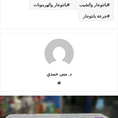
بانتوجار والشيب
بانتوجار والهرمونات
جرعة بانتوجار
د. منى حمدي
م
و
ق
ع
ا
ل