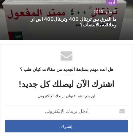
أدوية
و
ي
11 مايو، 2023
ب
ما الفرق بين ترنتال 400 وترنتال400 اس ار
وعلاقته بالانتصاب؟
هل انت مهتم بمتابعة الجديد من مقالات كيان طب ؟
اشترك الآن ليصلك كل جديد!
لن يتم نشر عنوان بريدك الإلكتروني
أ
د
خ
ل
ب