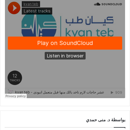
بواسطة د. منى حمدي