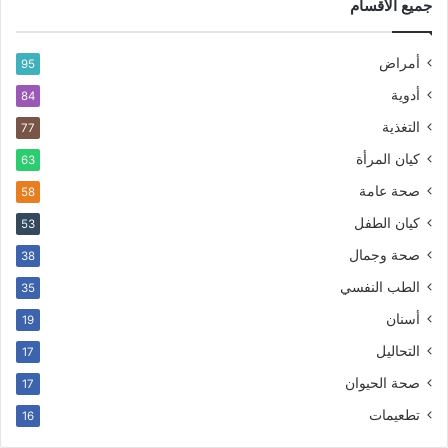
جميع الأقسام
أمراض
95
أدوية
84
التغذية
77
كيان المرأة
63
صحة عامة
58
كيان الطفل
53
صحة وجمال
38
الطب النفسي
35
أسنان
19
التحاليل
17
صحة الحيوان
17
تطعيمات
16