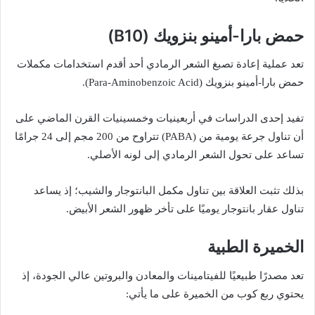
حمض بارا-أمينو بنزويك (B10)
تعد عملية إعادة تصبغ الشعر الرمادي أحد أقدم استخدامات مكملات
حمض بارا-أمينو بنزويك (Para-Aminobenzoic Acid).
تفيد إحدى الدراسات في أربعينيات وخمسينيات القرن الماضي على
أن تناول جرعة يومية من (PABA) تتراوح من 200 مجم إلى 24 جرامًا
تساعد على تحول الشعر الرمادي إلى لونه الأصلي.
بذلك تثبت العلاقة بين تناول مكمل البانتوجار والشيب؛ إذ يساعد
تناول عقار بانتوجار يوميًا على تأخر ظهور الشعر الأبيض.
الخميرة الطبية
تعد مصدرًا طبيعيًا للفيتامينات والمعادن والبروتين عالي الجودة، إذ
يحتوي ربع كوب من الخميرة على ما يأتي: