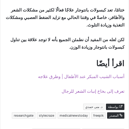
ختامًا، تعد كبسولات بانتوجار علاجًا فعالًا لكثير من مشكلات الشعر
والأظافر، خاصةً في وقتنا الحالي مع تزايد الضغط العصبي ومشكلات
التغذية وزيادة التلوث.
لكن لعله من المفيد أن نطمئن الجميع بأنه لا توجد علاقة بين تناول
كبسولات بانتوجار وزيادة الوزن.
اقرأ أيضًا
أسباب الشيب المبكر عند الأطفال | وطرق علاجه
تعرف إلى بخاخ إنبات الشعر للرجال
بواسطة
د. منى حمدي
المصدر
freepik
medicalnewstoday
stylecraze
researchgate