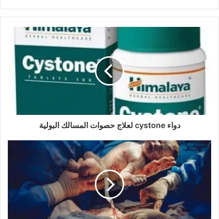
ر
ي
د
ك
ا
ل
إ
ل
ك
ت
ر
و
دواء cystone لعلاج حصوات المسالك البولية
ن
ي