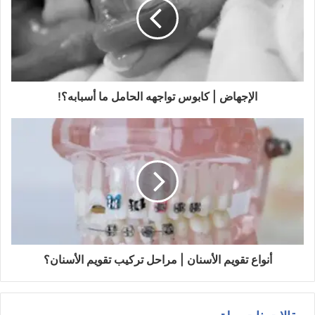
ل
إ
ل
ك
ت
ر
و
الإجهاض | كابوس تواجهه الحامل ما أسبابه؟!
ن
ي
أنواع تقويم الأسنان | مراحل تركيب تقويم الأسنان؟