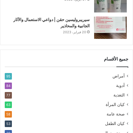
سيريبروليسين حقن | دواعي الاستعمال والآثار
الجانبية والمحاذير
20 فبراير، 2023
جميع الأقسام
أمراض
95
أدوية
84
التغذية
77
كيان المرأة
63
صحة عامة
58
كيان الطفل
53
صحة وجمال