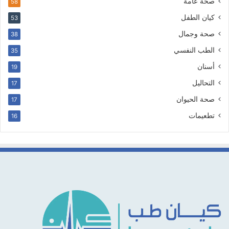
صحة عامة
58
كيان الطفل
53
صحة وجمال
38
الطب النفسي
35
أسنان
19
التحاليل
17
صحة الحيوان
17
تطعيمات
16