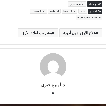
بواسطة
د/أميرة خيري
المصدر
ncbi
healthline
webmd
mayoclinic.
medicalnewstoday
علاج الأرق بدون أدوية
مشروب لعلاج الأرق
د. أميرة خيري
م
و
ق