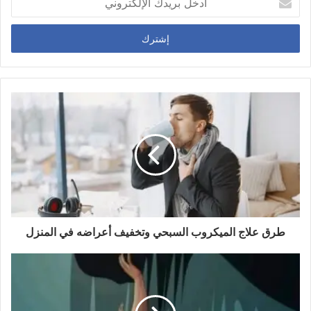
د
خ
ل
ب
ر
ي
د
ك
ا
ل
إ
ل
ك
ت
ر
و
طرق علاج الميكروب السبحي وتخفيف أعراضه في المنزل
ن
ي