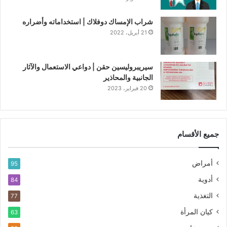
شراب الإمساك دوفلاك | استخداماته وأضراره
21 أبريل، 2022
سيريبروليسين حقن | دواعي الاستعمال والآثار
الجانبية والمحاذير
20 فبراير، 2023
جميع الأقسام
أمراض
95
أدوية
84
التغذية
77
كيان المرأة
63