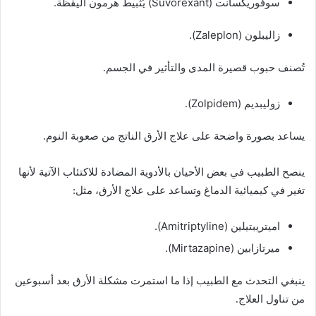
سوفوريكسانت (Suvorexant) يُثبيط هرمون اليقظة.
زاليبلون (Zaleplon).
تُصنف حبوب قصيرة المدى والتأثير في الجسم.
زوليبديم (Zolpidem).
يساعد بصورة واضحة على علاج الأرق الناتج من صعوبة النوم.
ينصح الطبيب في بعض الأحيان بالأدوية المضادة للاكتئاب الآتية لأنها
تغير في كيميائية الدماغ وتساعد على علاج الأرق، مثل:
اميتريبتيلين (Amitriptyline).
ميرتازابين (Mirtazapine).
ينبغي التحدث مع الطبيب إذا ما استمرت مشكلة الأرق بعد أسبوعين
من تناول العلاج.