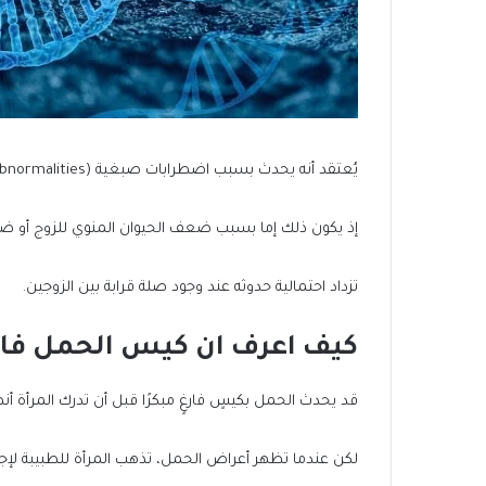
يُعتقد أنه يحدث بسبب اضطرابات صبغية (Chromosomal Abnormalities) للبويضة المخصبة.
إذ يكون ذلك إما بسبب ضعف الحيوان المنوي للزوج أو ضعف 
تزداد احتمالية حدوثه عند وجود صلة قرابة بين الزوجين.
كيف اعرف ان كيس الحمل فار
قد يحدث الحمل بكيسٍ فارغٍ مبكرًا قبل أن تدرك المرأة أنه
لكن عندما تظهر أعراض الحمل، تذهب المرأة للطبيبة لإجراء فحص