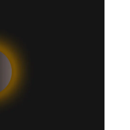
ر
ي
د
ا
إ
ل
ك
ت
ر
و
ن
ي
ا