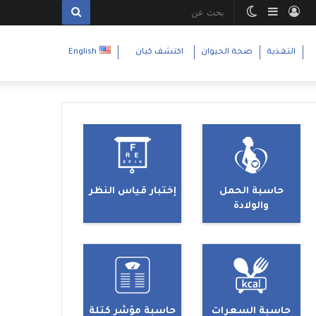
تسجيل
إضافة
الوضع
بحث
الدخول
عمود
المظلم
عن
التغذية
صحة الحيوان
اكتشف كيان
English
جانبي
حاسبة الحمل
إختبار قياس النظر
والولادة
حاسبة السعرات
حاسبة مؤشر كتلة