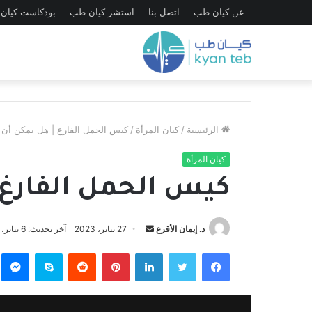
عن كيان طب
اتصل بنا
استشر كيان طب
بودكاست كيان
الرئيسية
/
كيان المرأة
/
كيس الحمل الفارغ | هل يمكن أن 
كيان المرأة
كيس الحمل الفارغ |
د. إيمان الأقرع
أ
27 يناير، 2023
آخر تحديث: 6 يناير، 2023
ر
فيسبوك
تويتر
لينكدإن
بينتيريست
‏Reddit
سكايب
ما
س
ل
ب