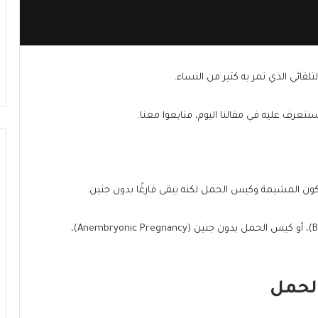
قائي الذي تمر به كثير من النساء.
تعرف عليه في مقالنا اليوم، فتابعوا معنا.
ون المشيمة وكيس الحمل لكنه يبقى فارغًا بدون جنين.
يُطلق عليه أيضًا مصطلح البويضة التالفة (Blighted Ovum)، أو كيس الحمل بدون جنين (Anembryonic Pregnancy)،
لحمل