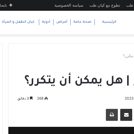
 طب
تطوع مع كيان طب
سياسة الخصوصية
تابعنا
الرئيسية
صحة عامة
أمراض
أدوية
كيان الطفل و المرأة
يتكرر؟
 هل يمكن أن يتكرر؟
268
3 دقائق
سنجر
مشاركة عبر البريد
طباعة