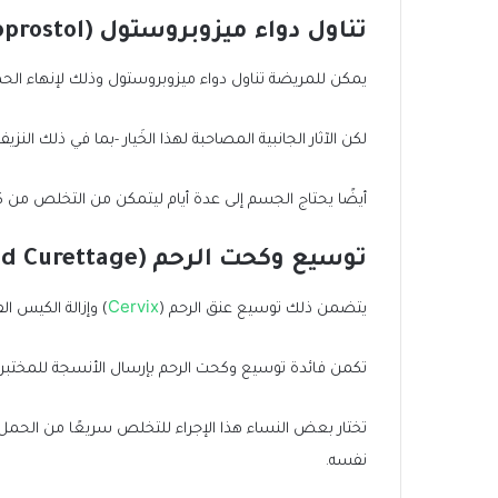
تناول دواء ميزوبروستول (Misoprostol)
يمكن للمريضة تناول دواء ميزوبروستول وذلك لإنهاء ا
لكن الآثار الجانبية المصاحبة لهذا الخَيار -بما في ذلك الن
أيضًا يحتاج الجسم إلى عدة أيام ليتمكن من التخلص من 
توسيع وكحت الرحم (Dilation and Curettage)
Cervix
يتضمن ذلك توسيع عنق الرحم (
) وإزالة الكيس ا
تكمن فائدة توسيع وكحت الرحم بإرسال الأنسجة للمخت
تختار بعض النساء هذا الإجراء للتخلص سريعًا من الحمل -
نفسه.