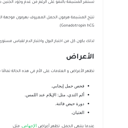
تستمر المشيمة بالنمو
على الرغم من عدم وجود الجنين 
تنتِج المشيمة هرمون الحمل المعروف ب
Gonadotropin hCG).
لذلك يكون كل من اختبار البول واختبار الدم لقياس مستوى هرمون الحمل (hCG) إي
الأعراض
تظهر الأعراض و العلامات على الأم في هذه الحالة تمامً
فحص حمل إيجابي.
ألم الثدي، مثل: الإيلام عند اللمس.
دورة حيض فائتة.
الغثيان.
الإجهاض
عندما ينتهي الحمل، تظهر أعراض
، مثل: