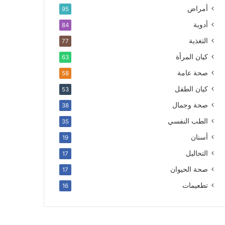
أمراض
95
أدوية
84
التغذية
77
كيان المرأة
63
صحة عامة
58
كيان الطفل
53
صحة وجمال
38
الطب النفسي
35
أسنان
19
التحاليل
17
صحة الحيوان
17
تطعيمات
16