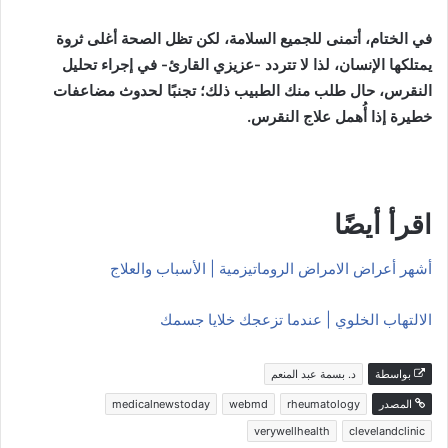
في الختام، أتمنى للجميع السلامة، لكن تظل الصحة أغلى ثروة
يمتلكها الإنسان، لذا لا تتردد -عزيزي القارئ- في إجراء تحليل
النقرس، حال طلب منك الطبيب ذلك؛ تجنبًا لحدوث مضاعفات
خطيرة إذا أُهمل علاج النقرس.
اقرأ أيضًا
أشهر أعراض الامراض الروماتيزمية | الأسباب والعلاج
الالتهاب الخلوي | عندما تزعجك خلايا جسمك
بواسطة
د. بسمة عبد المنعم
المصدر
rheumatology
webmd
medicalnewstoday
verywellhealth
clevelandclinic