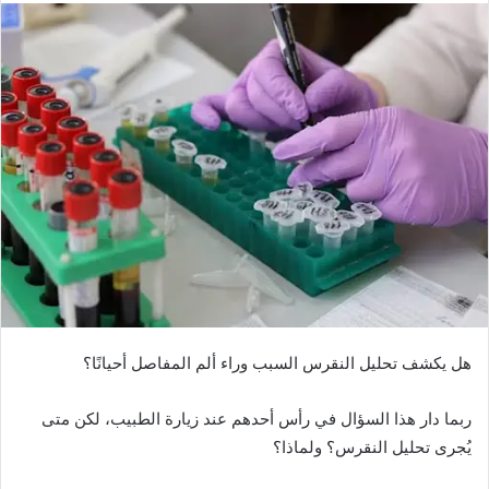
ل
ب
ر
ي
د
ا
إ
ل
ك
ت
ر
و
ن
ي
هل يكشف تحليل النقرس السبب وراء ألم المفاصل أحيانًا؟
ا
ربما دار هذا السؤال في رأس أحدهم عند زيارة الطبيب، لكن متى
يُجرى تحليل النقرس؟ ولماذا؟