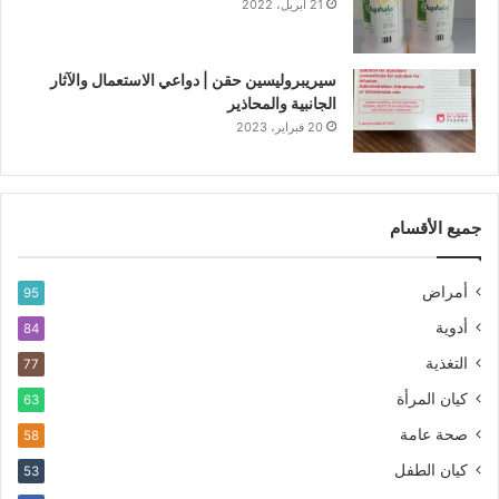
21 أبريل، 2022
سيريبروليسين حقن | دواعي الاستعمال والآثار
الجانبية والمحاذير
20 فبراير، 2023
جميع الأقسام
أمراض
95
أدوية
84
التغذية
77
كيان المرأة
63
صحة عامة
58
كيان الطفل
53