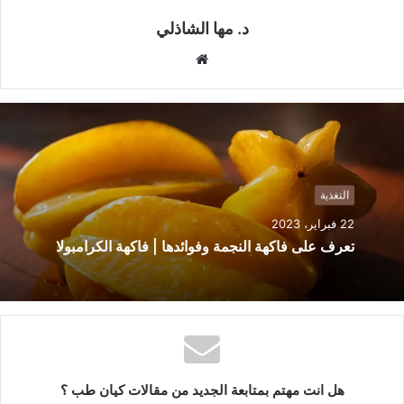
د. مها الشاذلي
م
و
ق
ع
ا
ل
و
التغذية
ي
22 فبراير، 2023
ب
تعرف على فاكهة النجمة وفوائدها | فاكهة الكرامبولا
هل انت مهتم بمتابعة الجديد من مقالات كيان طب ؟