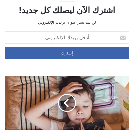
اشترك الآن ليصلك كل جديد!
لن يتم نشر عنوان بريدك الإلكتروني
أ
د
خ
ل
ب
ر
ي
د
ك
ا
ل
إ
ل
ك
ت
ر