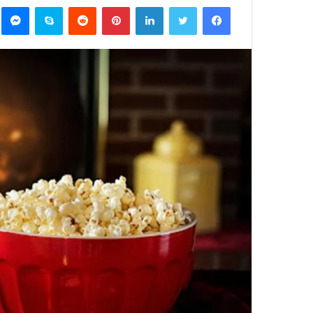
فيسبوك
تويتر
لينكدإن
بينتيريست
‏Reddit
سكايب
ما
س
ل
ب
ر
ي
د
ا
إ
ل
ك
ت
ر
و
ن
ي
ا