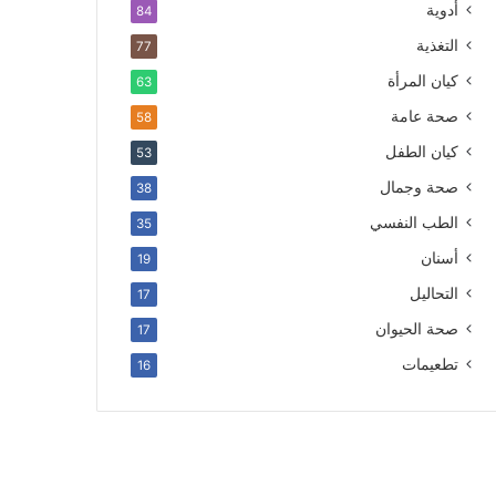
أدوية
84
التغذية
77
كيان المرأة
63
صحة عامة
58
كيان الطفل
53
صحة وجمال
38
الطب النفسي
35
أسنان
19
التحاليل
17
صحة الحيوان
17
تطعيمات
16