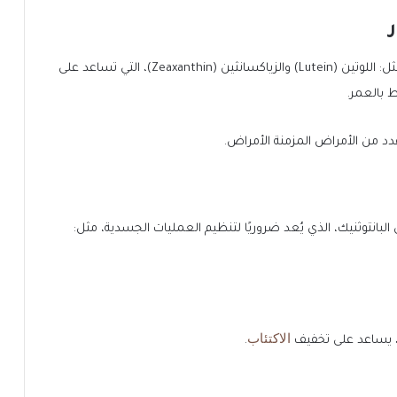
يمثل الفشار مصدرًا غنيًا بمضادات الأكسدة الكاروتينية، مثل: اللوتين (Lutein) والزياكسانثين (Zeaxanthin)، التي تساعد على
 بالعمر.
دد من الأمراض المزمنة الأمراض.
ض الفوليك، وحمض البانتوثنيك، الذي يُعد ضروريًا لتنظيم العمليات الجسدية، مثل:
الاكتئاب
.