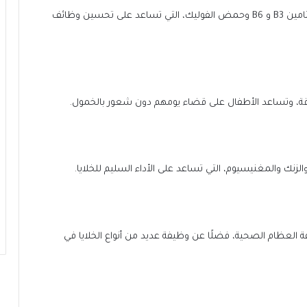
تتعدد الفيتامينات الموجودة في الفشار، إذ يحتوي على فيتامين B3 و B6 وحمض الفوليك، التي تساعد على تحسين وظائف
لطاقة، وتساعد الأطفال على قضاء يومهم دون شعور بالخمول.
زنك والمغنيسيوم، التي تساعد على الأداء السليم للخلايا.
العظام الصحية، فضلًا عن وظيفة عديد من أنواع الخلايا في