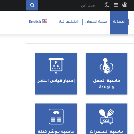
تسجيل
إضافة
الوضع
بحث
الدخول
عمود
المظلم
عن
التغذية
صحة الحيوان
اكتشف كيان
English
جانبي
حاسبة الحمل
إختبار قياس النظر
والولادة
حاسبة السعرات
حاسبة مؤشر كتلة