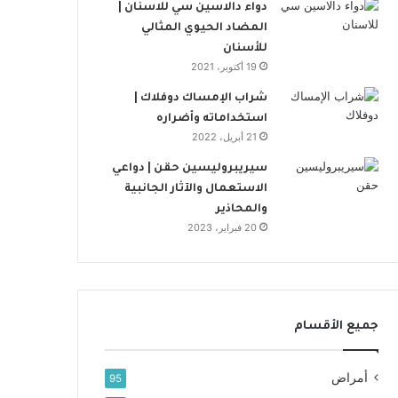
دواء دالاسين سي للاسنان |
المضاد الحيوي المثالي
للأسنان
19 أكتوبر، 2021
شراب الإمساك دوفلاك |
استخداماته وأضراره
21 أبريل، 2022
سيريبروليسين حقن | دواعي
الاستعمال والآثار الجانبية
والمحاذير
20 فبراير، 2023
جميع الأقسام
أمراض
95