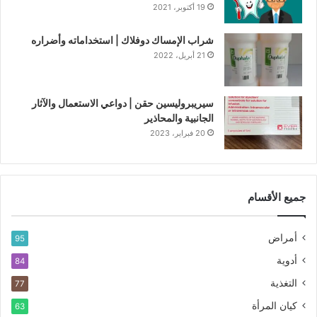
19 أكتوبر، 2021
شراب الإمساك دوفلاك | استخداماته وأضراره
21 أبريل، 2022
سيريبروليسين حقن | دواعي الاستعمال والآثار
الجانبية والمحاذير
20 فبراير، 2023
جميع الأقسام
أمراض
95
أدوية
84
التغذية
77
كيان المرأة
63