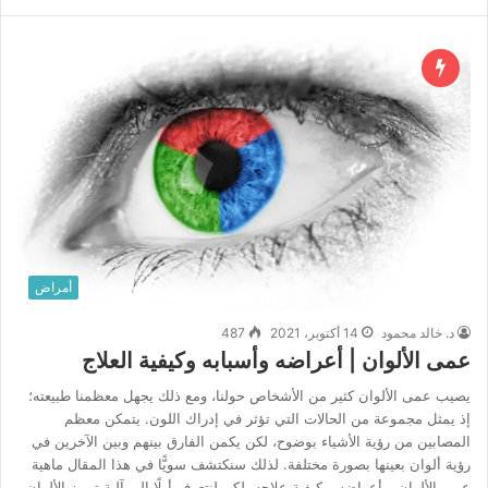
و
ق
ع
ا
ل
و
ي
ب
أمراض
د. خالد محمود
14 أكتوبر، 2021
487
عمى الألوان | أعراضه وأسبابه وكيفية العلاج
يصيب عمى الألوان كثير من الأشخاص حولنا، ومع ذلك يجهل معظمنا طبيعته؛
إذ يمثل مجموعة من الحالات التي تؤثر في إدراك اللون. يتمكن معظم
المصابين من رؤية الأشياء بوضوح، لكن يكمن الفارق بينهم وبين الآخرين في
رؤية ألوان بعينها بصورة مختلفة. لذلك سنكتشف سويًّا في هذا المقال ماهية
عمى الألوان، وأعراضه، وكيفية علاجه، لكن لنتعرف أولًا إلى آلية تمييز الألوان،